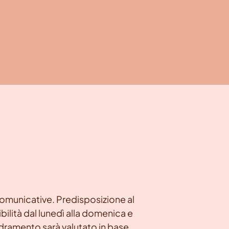
comunicative. Predisposizione al
bilità dal lunedì alla domenica e
uadramento sarà valutato in base