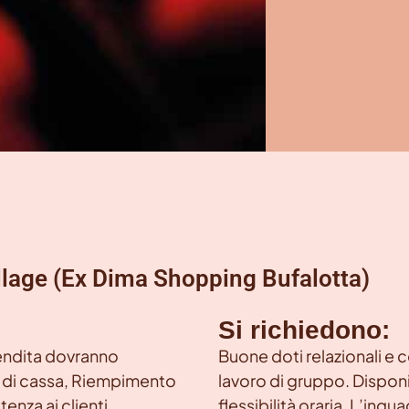
llage (Ex Dima Shopping Bufalotta)
Si richiedono:
 vendita dovranno
Buone doti relazionali e 
tà di cassa, Riempimento
lavoro di gruppo. Disponi
enza ai clienti.
flessibilità oraria. L’inq