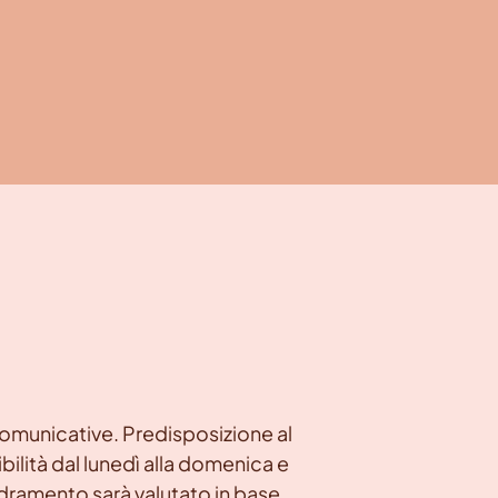
comunicative. Predisposizione al
bilità dal lunedì alla domenica e
uadramento sarà valutato in base