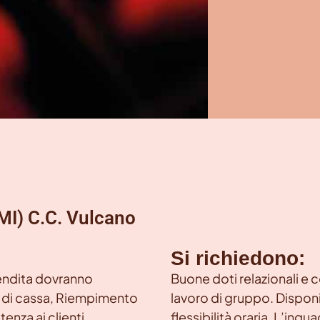
MI) C.C. Vulcano
Si richiedono:
 vendita dovranno
Buone doti relazionali e 
tà di cassa, Riempimento
lavoro di gruppo. Disponi
enza ai clienti.
flessibilità oraria. L’inq